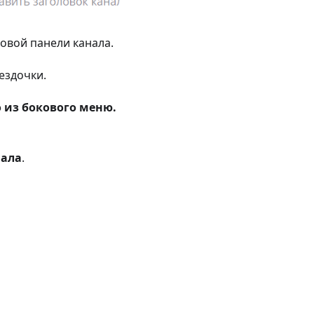
ковой панели канала.
ездочки.
о из бокового меню.
нала
.