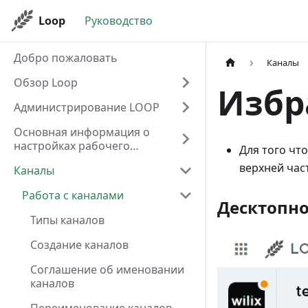
Loop
Руководство
Добро пожаловать
Каналы
Обзор Loop
Избр
Администрирование LOOP
Основная информация о
настройках рабочего
Для того чт
пространства
верхней час
Каналы
Работа с каналами
Десктопно
Типы каналов
Создание каналов
Соглашение об именовании
каналов