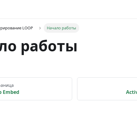
трирование LOOP
Начало работы
ло работы
раница
p Embed
Acti